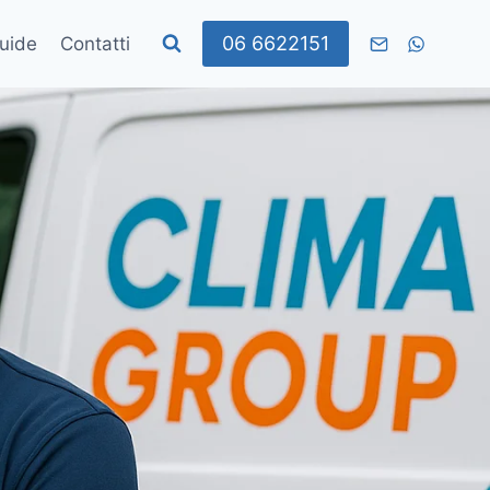
06 6622151
uide
Contatti