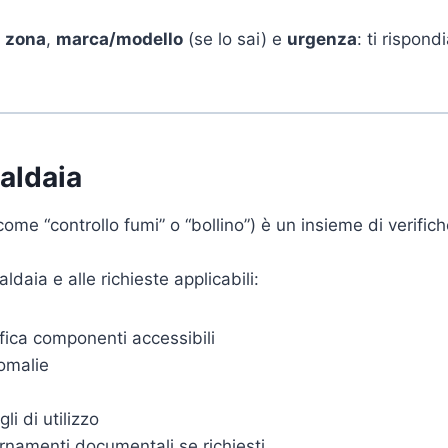
i
zona
,
marca/modello
(se lo sai) e
urgenza
: ti rispon
caldaia
me “controllo fumi” o “bollino”) è un insieme di verific
ldaia e alle richieste applicabili:
ifica componenti accessibili
omalie
li di utilizzo
ornamenti documentali se richiesti