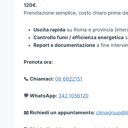
120€
.
Prenotazione semplice, costo chiaro prima dell’
Uscita rapida
su Roma e provincia (interv
Controllo fumi / efficienza energetica
s
Report e documentazione
a fine interve
Prenota ora:
📞 Chiamaci:
06 6622151
💬 WhatsApp:
342 1056120
📧 Richiedi un appuntamento:
climagroup@li