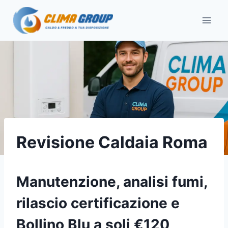
Salta
al
contenuto
Revisione Caldaia Roma
Manutenzione, analisi fumi,
rilascio certificazione e
Bollino Blu a soli €120