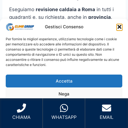
Eseguiamo
revisione caldaia a Roma
in tutti i
quadranti e, su richiesta, anche in
provincia
.
Per prenotare più velocemente, indica
Gestisci Consenso
zona/quartiere
e (se puoi)
marca/modello
.
Per fornire le migliori esperienze, utilizziamo tecnologie come i cookie
per memorizzare e/o accedere alle informazioni del dispositivo. Il
Roma Centro
: Centro Storico, Prati,
consenso a queste tecnologie ci permetterà di elaborare dati come il
comportamento di navigazione o ID unici su questo sito. Non
Trastevere, Aventino, San Giovanni e zone
acconsentire o ritirare il consenso può influire negativamente su alcune
limitrofe.
caratteristiche e funzioni.
Roma Nord
: Cassia, Balduina, Parioli,
Flaminio, Fleming, Monte Mario e zone
Accetta
limitrofe.
Nega
Roma Est
: Tiburtina, Prenestina,
Tuscolana, Centocelle, Cinecittà, Tor
Visualizza le preferenze
Vergata e zone limitrofe.
CHIAMA
WHATSAPP
EMAIL
Roma Sud
: EUR, Ostiense, Garbatella,
Cookie Policy
Privacy Policy
Sito Sviluppato da Emiliano Reali Developer
Laurentina, Marconi, Ostia e zone limitrofe.