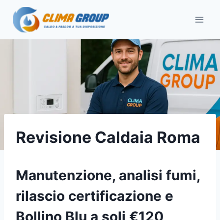
Salta
al
contenuto
Revisione Caldaia Roma
Manutenzione, analisi fumi,
rilascio certificazione e
Bollino Blu a soli €120