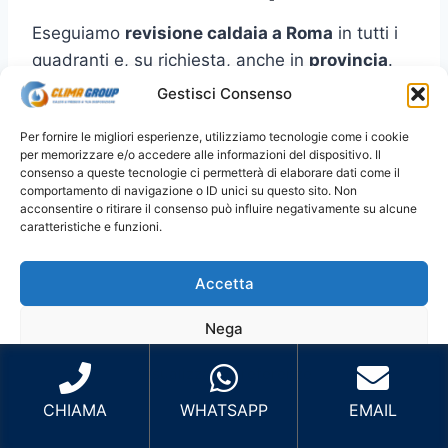
Eseguiamo
revisione caldaia a Roma
in tutti i
quadranti e, su richiesta, anche in
provincia
.
Per prenotare più velocemente, indica
Gestisci Consenso
zona/quartiere
e (se puoi)
marca/modello
.
Per fornire le migliori esperienze, utilizziamo tecnologie come i cookie
per memorizzare e/o accedere alle informazioni del dispositivo. Il
Roma Centro
: Centro Storico, Prati,
consenso a queste tecnologie ci permetterà di elaborare dati come il
comportamento di navigazione o ID unici su questo sito. Non
Trastevere, Aventino, San Giovanni e zone
acconsentire o ritirare il consenso può influire negativamente su alcune
limitrofe.
caratteristiche e funzioni.
Roma Nord
: Cassia, Balduina, Parioli,
Flaminio, Fleming, Monte Mario e zone
Accetta
limitrofe.
Nega
Roma Est
: Tiburtina, Prenestina,
Tuscolana, Centocelle, Cinecittà, Tor
Visualizza le preferenze
Vergata e zone limitrofe.
CHIAMA
WHATSAPP
EMAIL
Roma Sud
: EUR, Ostiense, Garbatella,
Cookie Policy
Privacy Policy
Sito Sviluppato da Emiliano Reali Developer
Laurentina, Marconi, Ostia e zone limitrofe.