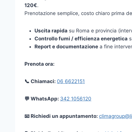
120€
.
Prenotazione semplice, costo chiaro prima dell’
Uscita rapida
su Roma e provincia (interv
Controllo fumi / efficienza energetica
s
Report e documentazione
a fine interve
Prenota ora:
📞 Chiamaci:
06 6622151
💬 WhatsApp:
342 1056120
📧 Richiedi un appuntamento:
climagroup@li