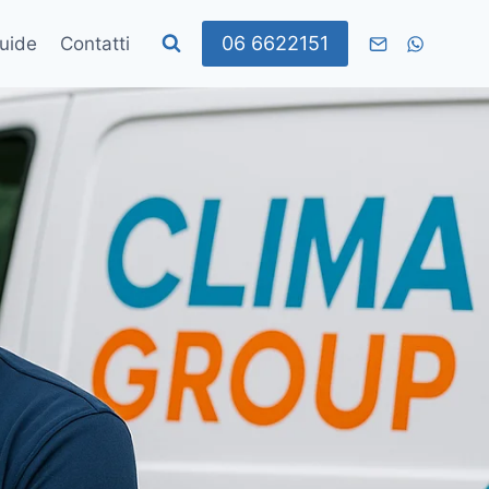
06 6622151
uide
Contatti