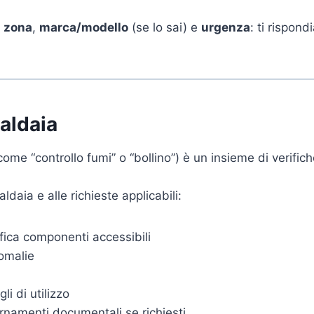
i
zona
,
marca/modello
(se lo sai) e
urgenza
: ti rispon
caldaia
me “controllo fumi” o “bollino”) è un insieme di verific
ldaia e alle richieste applicabili:
ifica componenti accessibili
omalie
li di utilizzo
ornamenti documentali se richiesti