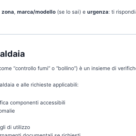
i
zona
,
marca/modello
(se lo sai) e
urgenza
: ti rispon
caldaia
me “controllo fumi” o “bollino”) è un insieme di verific
ldaia e alle richieste applicabili:
ifica componenti accessibili
omalie
li di utilizzo
ornamenti documentali se richiesti