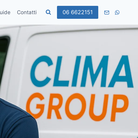
06 6622151
uide
Contatti