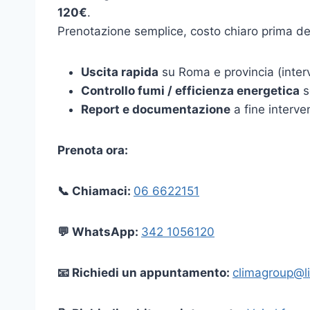
120€
.
Prenotazione semplice, costo chiaro prima dell’
Uscita rapida
su Roma e provincia (interv
Controllo fumi / efficienza energetica
s
Report e documentazione
a fine interve
Prenota ora:
📞 Chiamaci:
06 6622151
💬 WhatsApp:
342 1056120
📧 Richiedi un appuntamento:
climagroup@li