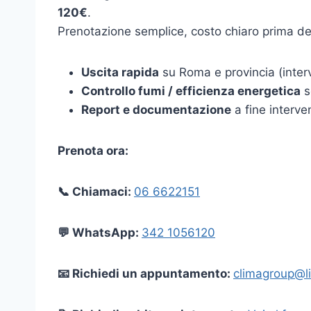
120€
.
Prenotazione semplice, costo chiaro prima dell’
Uscita rapida
su Roma e provincia (interv
Controllo fumi / efficienza energetica
s
Report e documentazione
a fine interve
Prenota ora:
📞 Chiamaci:
06 6622151
💬 WhatsApp:
342 1056120
📧 Richiedi un appuntamento:
climagroup@li