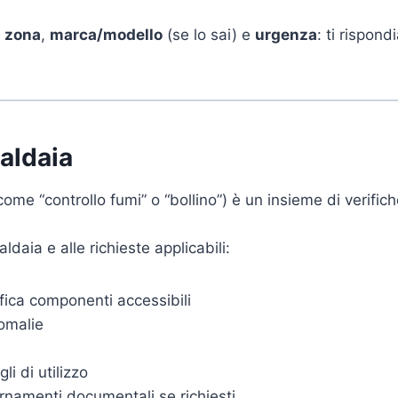
i
zona
,
marca/modello
(se lo sai) e
urgenza
: ti rispon
caldaia
me “controllo fumi” o “bollino”) è un insieme di verific
ldaia e alle richieste applicabili:
ifica componenti accessibili
omalie
li di utilizzo
ornamenti documentali se richiesti