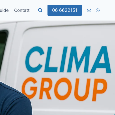
06 6622151
uide
Contatti