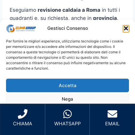
Eseguiamo
revisione caldaia a Roma
in tutti i
quadranti e, su richiesta, anche in
provincia
.
Per prenotare più velocemente, indica
Gestisci Consenso
zona/quartiere
e (se puoi)
marca/modello
.
Per fornire le migliori esperienze, utilizziamo tecnologie come i cookie
per memorizzare e/o accedere alle informazioni del dispositivo. Il
Roma Centro
: Centro Storico, Prati,
consenso a queste tecnologie ci permetterà di elaborare dati come il
comportamento di navigazione o ID unici su questo sito. Non
Trastevere, Aventino, San Giovanni e zone
acconsentire o ritirare il consenso può influire negativamente su alcune
limitrofe.
caratteristiche e funzioni.
Roma Nord
: Cassia, Balduina, Parioli,
Flaminio, Fleming, Monte Mario e zone
Accetta
limitrofe.
Nega
Roma Est
: Tiburtina, Prenestina,
Tuscolana, Centocelle, Cinecittà, Tor
Visualizza le preferenze
Vergata e zone limitrofe.
CHIAMA
WHATSAPP
EMAIL
Roma Sud
: EUR, Ostiense, Garbatella,
Cookie Policy
Privacy Policy
Sito Sviluppato da Emiliano Reali Developer
Laurentina, Marconi, Ostia e zone limitrofe.