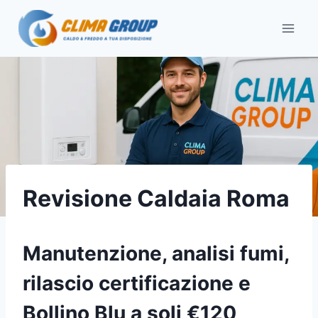
Salta
al
contenuto
Revisione Caldaia Roma
Manutenzione, analisi fumi,
rilascio certificazione e
Bollino Blu a soli €120