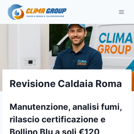
Salta
al
contenuto
Revisione Caldaia Roma
Manutenzione, analisi fumi,
rilascio certificazione e
Bollino Blu a soli €120