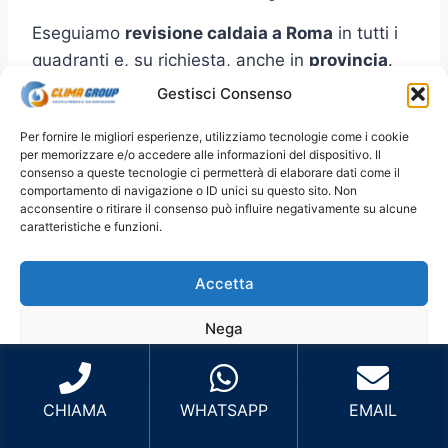
Eseguiamo
revisione caldaia a Roma
in tutti i
quadranti e, su richiesta, anche in
provincia
.
Per prenotare più velocemente, indica
Gestisci Consenso
zona/quartiere
e (se puoi)
marca/modello
.
Per fornire le migliori esperienze, utilizziamo tecnologie come i cookie
per memorizzare e/o accedere alle informazioni del dispositivo. Il
Roma Centro
: Centro Storico, Prati,
consenso a queste tecnologie ci permetterà di elaborare dati come il
comportamento di navigazione o ID unici su questo sito. Non
Trastevere, Aventino, San Giovanni e zone
acconsentire o ritirare il consenso può influire negativamente su alcune
limitrofe.
caratteristiche e funzioni.
Roma Nord
: Cassia, Balduina, Parioli,
Flaminio, Fleming, Monte Mario e zone
Accetta
limitrofe.
Nega
Roma Est
: Tiburtina, Prenestina,
Tuscolana, Centocelle, Cinecittà, Tor
Visualizza le preferenze
Vergata e zone limitrofe.
CHIAMA
WHATSAPP
EMAIL
Roma Sud
: EUR, Ostiense, Garbatella,
Cookie Policy
Privacy Policy
Sito Sviluppato da Emiliano Reali Developer
Laurentina, Marconi, Ostia e zone limitrofe.