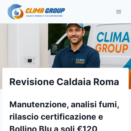
Salta
al
contenuto
Revisione Caldaia Roma
Manutenzione, analisi fumi,
rilascio certificazione e
Bollino Blu a soli €120