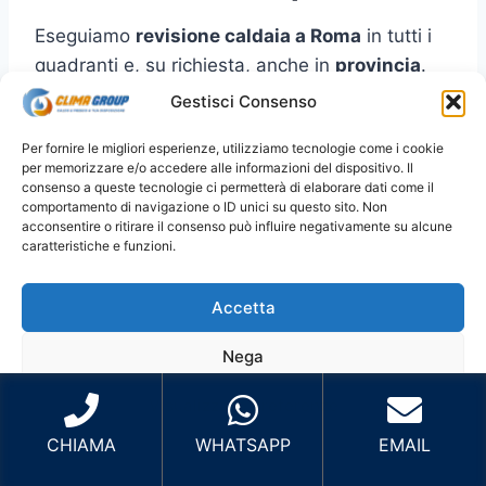
Eseguiamo
revisione caldaia a Roma
in tutti i
quadranti e, su richiesta, anche in
provincia
.
Per prenotare più velocemente, indica
Gestisci Consenso
zona/quartiere
e (se puoi)
marca/modello
.
Per fornire le migliori esperienze, utilizziamo tecnologie come i cookie
per memorizzare e/o accedere alle informazioni del dispositivo. Il
Roma Centro
: Centro Storico, Prati,
consenso a queste tecnologie ci permetterà di elaborare dati come il
comportamento di navigazione o ID unici su questo sito. Non
Trastevere, Aventino, San Giovanni e zone
acconsentire o ritirare il consenso può influire negativamente su alcune
limitrofe.
caratteristiche e funzioni.
Roma Nord
: Cassia, Balduina, Parioli,
Flaminio, Fleming, Monte Mario e zone
Accetta
limitrofe.
Nega
Roma Est
: Tiburtina, Prenestina,
Tuscolana, Centocelle, Cinecittà, Tor
Visualizza le preferenze
Vergata e zone limitrofe.
CHIAMA
WHATSAPP
EMAIL
Roma Sud
: EUR, Ostiense, Garbatella,
Cookie Policy
Privacy Policy
ERD
Laurentina, Marconi, Ostia e zone limitrofe.