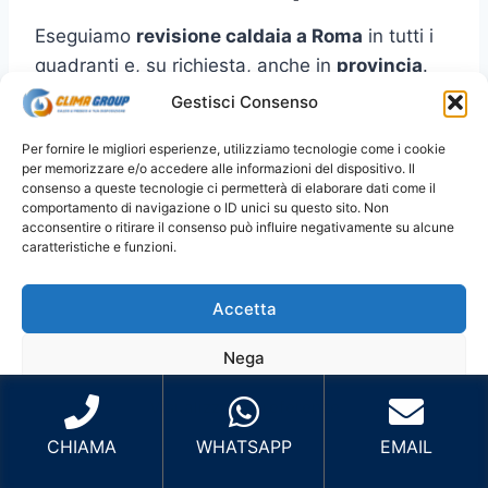
Eseguiamo
revisione caldaia a Roma
in tutti i
quadranti e, su richiesta, anche in
provincia
.
Per prenotare più velocemente, indica
Gestisci Consenso
zona/quartiere
e (se puoi)
marca/modello
.
Per fornire le migliori esperienze, utilizziamo tecnologie come i cookie
per memorizzare e/o accedere alle informazioni del dispositivo. Il
Roma Centro
: Centro Storico, Prati,
consenso a queste tecnologie ci permetterà di elaborare dati come il
comportamento di navigazione o ID unici su questo sito. Non
Trastevere, Aventino, San Giovanni e zone
acconsentire o ritirare il consenso può influire negativamente su alcune
limitrofe.
caratteristiche e funzioni.
Roma Nord
: Cassia, Balduina, Parioli,
Flaminio, Fleming, Monte Mario e zone
Accetta
limitrofe.
Nega
Roma Est
: Tiburtina, Prenestina,
Tuscolana, Centocelle, Cinecittà, Tor
Visualizza le preferenze
Vergata e zone limitrofe.
CHIAMA
WHATSAPP
EMAIL
Roma Sud
: EUR, Ostiense, Garbatella,
Cookie Policy
Privacy Policy
Sito Sviluppato da Emiliano Reali Developer
Laurentina, Marconi, Ostia e zone limitrofe.