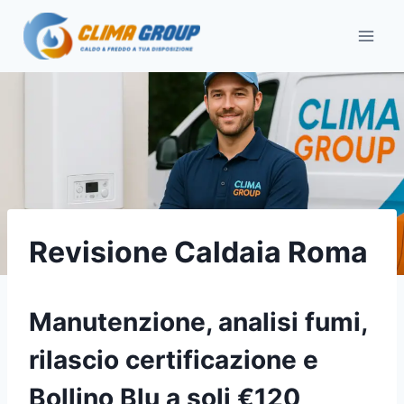
Salta
al
contenuto
Revisione Caldaia Roma
Manutenzione, analisi fumi,
rilascio certificazione e
Bollino Blu a soli €120