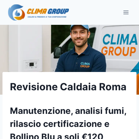
Salta
al
contenuto
Revisione Caldaia Roma
Manutenzione, analisi fumi,
rilascio certificazione e
Bollino Blu a soli €120