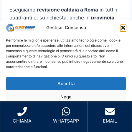
Eseguiamo
revisione caldaia a Roma
in tutti i
quadranti e, su richiesta, anche in
provincia
.
Per prenotare più velocemente, indica
Gestisci Consenso
zona/quartiere
e (se puoi)
marca/modello
.
Per fornire le migliori esperienze, utilizziamo tecnologie come i cookie
per memorizzare e/o accedere alle informazioni del dispositivo. Il
Roma Centro
: Centro Storico, Prati,
consenso a queste tecnologie ci permetterà di elaborare dati come il
comportamento di navigazione o ID unici su questo sito. Non
Trastevere, Aventino, San Giovanni e zone
acconsentire o ritirare il consenso può influire negativamente su alcune
limitrofe.
caratteristiche e funzioni.
Roma Nord
: Cassia, Balduina, Parioli,
Flaminio, Fleming, Monte Mario e zone
Accetta
limitrofe.
Nega
Roma Est
: Tiburtina, Prenestina,
Tuscolana, Centocelle, Cinecittà, Tor
Visualizza le preferenze
Vergata e zone limitrofe.
CHIAMA
WHATSAPP
EMAIL
Roma Sud
: EUR, Ostiense, Garbatella,
Cookie Policy
Privacy Policy
ERD
Laurentina, Marconi, Ostia e zone limitrofe.