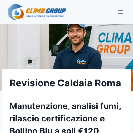
Salta
al
contenuto
Revisione Caldaia Roma
Manutenzione, analisi fumi,
rilascio certificazione e
Bollino Blu a soli €120