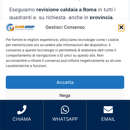
Eseguiamo
revisione caldaia a Roma
in tutti i
quadranti e, su richiesta, anche in
provincia
.
Per prenotare più velocemente, indica
Gestisci Consenso
zona/quartiere
e (se puoi)
marca/modello
.
Per fornire le migliori esperienze, utilizziamo tecnologie come i cookie
per memorizzare e/o accedere alle informazioni del dispositivo. Il
Roma Centro
: Centro Storico, Prati,
consenso a queste tecnologie ci permetterà di elaborare dati come il
comportamento di navigazione o ID unici su questo sito. Non
Trastevere, Aventino, San Giovanni e zone
acconsentire o ritirare il consenso può influire negativamente su alcune
limitrofe.
caratteristiche e funzioni.
Roma Nord
: Cassia, Balduina, Parioli,
Flaminio, Fleming, Monte Mario e zone
Accetta
limitrofe.
Nega
Roma Est
: Tiburtina, Prenestina,
Tuscolana, Centocelle, Cinecittà, Tor
Visualizza le preferenze
Vergata e zone limitrofe.
CHIAMA
WHATSAPP
EMAIL
Roma Sud
: EUR, Ostiense, Garbatella,
Cookie Policy
Privacy Policy
ERD
Laurentina, Marconi, Ostia e zone limitrofe.