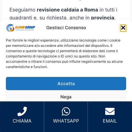
Eseguiamo
revisione caldaia a Roma
in tutti i
quadranti e, su richiesta, anche in
provincia
.
Per prenotare più velocemente, indica
Gestisci Consenso
zona/quartiere
e (se puoi)
marca/modello
.
Per fornire le migliori esperienze, utilizziamo tecnologie come i cookie
per memorizzare e/o accedere alle informazioni del dispositivo. Il
Roma Centro
: Centro Storico, Prati,
consenso a queste tecnologie ci permetterà di elaborare dati come il
comportamento di navigazione o ID unici su questo sito. Non
Trastevere, Aventino, San Giovanni e zone
acconsentire o ritirare il consenso può influire negativamente su alcune
limitrofe.
caratteristiche e funzioni.
Roma Nord
: Cassia, Balduina, Parioli,
Flaminio, Fleming, Monte Mario e zone
Accetta
limitrofe.
Nega
Roma Est
: Tiburtina, Prenestina,
Tuscolana, Centocelle, Cinecittà, Tor
Visualizza le preferenze
Vergata e zone limitrofe.
CHIAMA
WHATSAPP
EMAIL
Roma Sud
: EUR, Ostiense, Garbatella,
Cookie Policy
Privacy Policy
Sito Sviluppato da Emiliano Reali Developer
Laurentina, Marconi, Ostia e zone limitrofe.