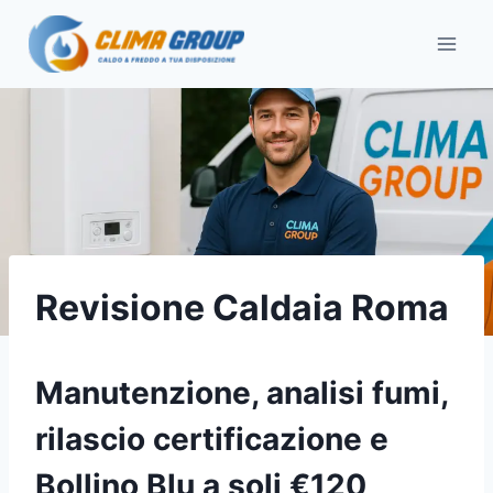
Salta
al
contenuto
Revisione Caldaia Roma
Manutenzione, analisi fumi,
rilascio certificazione e
Bollino Blu a soli €120